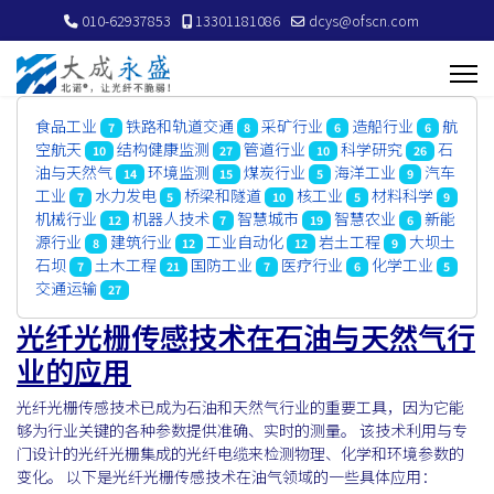
010-62937853
13301181086
dcys@ofscn.com
食品工业
铁路和轨道交通
采矿行业
造船行业
航
7
8
6
6
空航天
结构健康监测
管道行业
科学研究
石
10
27
10
26
油与天然气
环境监测
煤炭行业
海洋工业
汽车
14
15
5
9
工业
水力发电
桥梁和隧道
核工业
材料科学
7
5
10
5
9
机械行业
机器人技术
智慧城市
智慧农业
新能
12
7
19
6
源行业
建筑行业
工业自动化
岩土工程
大坝土
8
12
12
9
石坝
土木工程
国防工业
医疗行业
化学工业
7
21
7
6
5
交通运输
27
光纤光栅传感技术在石油与天然气行
业的应用
光纤光栅传感技术已成为石油和天然气行业的重要工具，因为它能
够为行业关键的各种参数提供准确、实时的测量。 该技术利用与专
门设计的光纤光栅集成的光纤电缆来检测物理、化学和环境参数的
变化。 以下是光纤光栅传感技术在油气领域的一些具体应用：