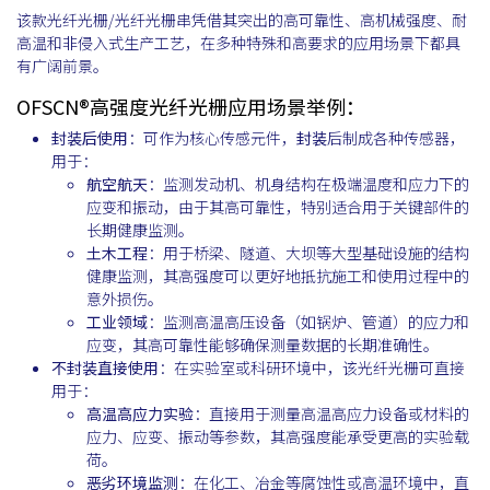
该款光纤光栅/光纤光栅串凭借其突出的高可靠性、高机械强度、耐
高温和非侵入式生产工艺，在多种特殊和高要求的应用场景下都具
有广阔前景。
OFSCN®高强度光纤光栅应用场景举例：
封装后使用
：可作为核心传感元件，
封装
后制成各种传感器，
用于：
航空航天
：监测发动机、机身结构在极端温度和应力下的
应变和振动，由于其高可靠性，特别适合用于关键部件的
长期健康监测。
土木工程
：用于桥梁、隧道、大坝等大型基础设施的结构
健康监测，其高强度可以更好地抵抗施工和使用过程中的
意外损伤。
工业领域
：监测高温高压设备（如锅炉、管道）的应力和
应变，其高可靠性能够确保测量数据的长期准确性。
不封装直接使用
：在实验室或科研环境中，该光纤光栅可直接
用于：
高温高应力实验
：直接用于测量高温高应力设备或材料的
应力、应变、振动等参数，其高强度能承受更高的实验载
荷。
恶劣环境监测
：在化工、冶金等腐蚀性或高温环境中，直