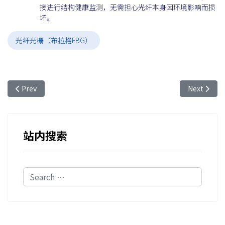
接进行结构健康监测，无需担心光纤本身因环境影响而损
坏。
光纤光栅（布拉格FBG）
Previous article: 飞秒光纤光栅 - 飞秒激光逐点刻写光纤光栅串 - 
Next ar
Prev
Next
站内搜索
Search