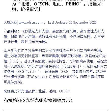
为“北诺、OFSCN、毛细、PEINO”。批量采
购，价格更优！
大成永盛 | www.ofscn.com
Last Updated: 26 September 2025
产品别名：
飞秒激光光纤光栅、高强度光纤光栅、高可靠性光纤光
栅、耐高温光纤光栅、聚酰亚胺光纤光栅、不剥涂层光栅、大应变
光纤光栅、高抗拉光纤光栅。
本产品为采用飞秒激光刻写方式在高强度光纤上刻写的光纤光栅，
透过涂覆层无剥除直写，聚丙烯酸酯/聚酰亚胺涂覆，高强度光纤光
栅（FBG）。基于其高强度、高抗拉特性，可单独购买使用，或配套
用于大成永盛“光纤光栅应变传感器（FBG应变计），光纤光栅应力
传感器（FBG拉力计）”。光纤光栅（FBG）参数仅为参考，制成光
纤光栅传感器（FBG sensor）后参数会略有变化，随用户需求不同
可提供定制。
高强度光纤光栅品牌：北诺、毛细、OFSCN
布拉格FBG光纤光栅实物视频展示：