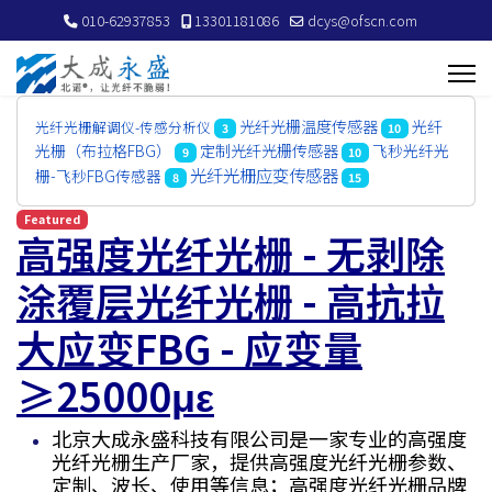
010-62937853
13301181086
dcys@ofscn.com
光纤光栅温度传感器
光纤
光纤光栅解调仪-传感分析仪
3
10
定制光纤光栅传感器
光栅（布拉格FBG）
飞秒光纤光
9
10
光纤光栅应变传感器
栅-飞秒FBG传感器
8
15
Featured
高强度光纤光栅 - 无剥除
涂覆层光纤光栅 - 高抗拉
大应变FBG - 应变量
≥25000με
北京大成永盛科技有限公司是一家专业的高强度
光纤光栅生产厂家，提供高强度光纤光栅参数、
定制、波长、使用等信息；高强度光纤光栅品牌