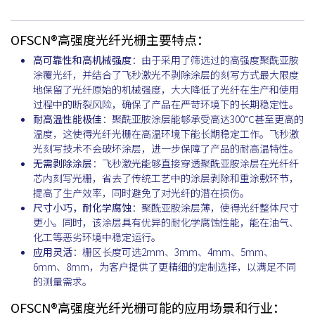
OFSCN®高强度光纤光栅主要特点：
高可靠性和高机械强度
：由于采用了筛选过的高强度聚酰亚胺
涂覆光纤，并结合了飞秒激光不剥除涂层的刻写方式最大限度
地保留了光纤原始的机械强度，大大降低了光纤在生产和使用
过程中的断裂风险，确保了产品在严苛环境下的长期稳定性。
耐高温性能极佳
：聚酰亚胺涂层能够承受高达300℃甚至更高的
温度，这使得光纤光栅在高温环境下能长期稳定工作。飞秒激
光刻写技术不会破坏涂层，进一步保障了产品的耐高温特性。
无需剥除涂层
：飞秒激光能够直接穿透聚酰亚胺涂层在光纤纤
芯内刻写光栅，省去了传统工艺中的涂层剥除和重涂敷环节，
提高了生产效率，同时避免了对光纤的潜在损伤。
尺寸小巧，耐化学腐蚀
：聚酰亚胺涂层薄，使得光纤整体尺寸
更小。同时，该涂层具有优异的耐化学腐蚀性能，能在油气、
化工等恶劣环境中稳定运行。
应用灵活
：栅区长度可选2mm、3mm、4mm、5mm、
6mm、8mm，为客户提供了更精细的定制选择，以满足不同
的测量需求。
OFSCN®高强度光纤光栅可能的应用场景和行业：