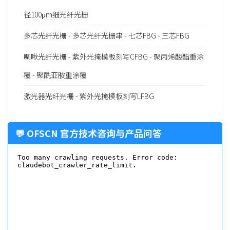
径100μm细光纤光栅
多芯光纤光栅 - 多芯光纤光栅串 - 七芯FBG - 三芯FBG
啁啾光纤光栅 - 紫外光掩模板刻写CFBG - 聚丙烯酸酯重涂
覆 - 聚酰亚胺重涂覆
激光器光纤光栅 - 紫外光掩模板刻写LFBG
💬 OFSCN 官方技术咨询与产品问答