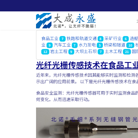
食品工业
铁路和轨道交通
采矿行业
造
7
8
6
业
汽车工业
水力发电
桥梁和隧道
9
7
5
10
岩土工程
大坝土石坝
土木工程
国
12
9
7
21
光纤光栅传感技术在食品工
近年来，光纤光栅传感技术因其能够实时监测和检测
示出广阔的应用前景。 以下是光纤光栅传感技术在食
食品安全监测：光纤光栅传感器可用于实时监测食品的
何变化，从而迅速采取行动。