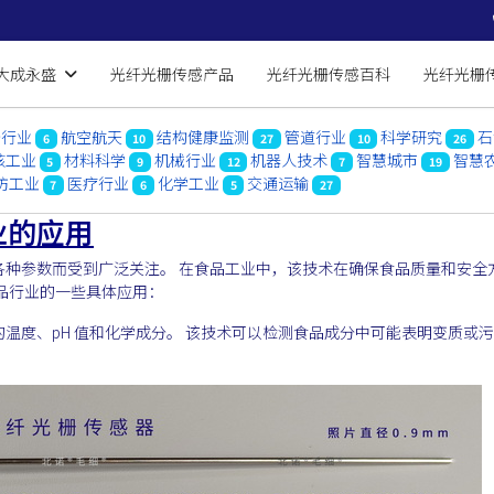
大成永盛
光纤光栅传感产品
光纤光栅传感百科
光纤光栅
船行业
航空航天
结构健康监测
管道行业
科学研究
石
6
10
27
10
26
核工业
材料科学
机械行业
机器人技术
智慧城市
智慧
5
9
12
7
19
防工业
医疗行业
化学工业
交通运输
7
6
5
27
业的应用
各种参数而受到广泛关注。 在食品工业中，该技术在确保食品质量和安全
品行业的一些具体应用：
温度、pH 值和化学成分。 该技术可以检测食品成分中可能表明变质或