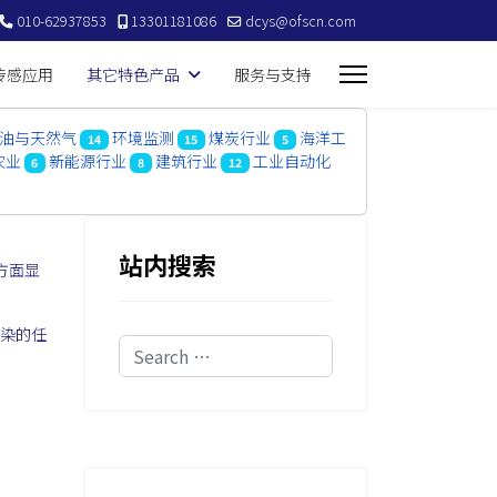
010-62937853
13301181086
dcys@ofscn.com
传感应用
其它特色产品
服务与支持
油与天然气
环境监测
煤炭行业
海洋工
14
15
5
农业
新能源行业
建筑行业
工业自动化
6
8
12
站内搜索
方面显
污染的任
Search