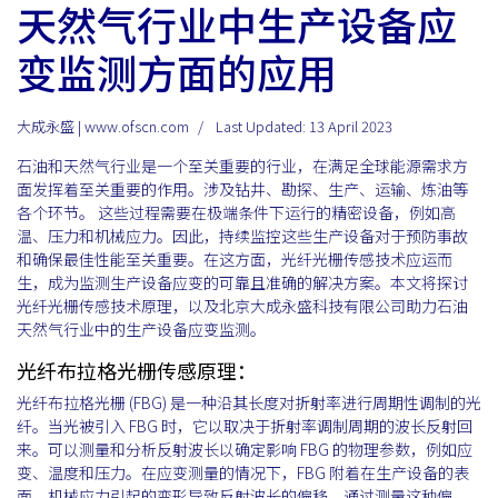
天然气行业中生产设备应
变监测方面的应用
大成永盛 | www.ofscn.com
Last Updated: 13 April 2023
石油和天然气行业是一个至关重要的行业，在满足全球能源需求方
面发挥着至关重要的作用。涉及钻井、勘探、生产、运输、炼油等
各个环节。 这些过程需要在极端条件下运行的精密设备，例如高
温、压力和机械应力。因此，持续监控这些生产设备对于预防事故
和确保最佳性能至关重要。在这方面，光纤光栅传感技术应运而
生，成为监测生产设备应变的可靠且准确的解决方案。本文将探讨
光纤光栅传感技术原理，以及北京大成永盛科技有限公司助力石油
天然气行业中的生产设备应变监测。
光纤布拉格光栅传感原理：
光纤布拉格光栅 (FBG) 是一种沿其长度对折射率进行周期性调制的光
纤。当光被引入 FBG 时，它以取决于折射率调制周期的波长反射回
来。可以测量和分析反射波长以确定影响 FBG 的物理参数，例如应
变、温度和压力。在应变测量的情况下，FBG 附着在生产设备的表
面，机械应力引起的变形导致反射波长的偏移。通过测量这种偏