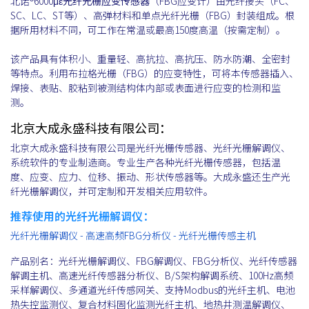
北诺®6000με
光纤光栅应变传感器
（FBG应变计）由光纤接头（FC、
SC、LC、ST等）、高弹材料和单点光纤光栅（FBG）封装组成。根
据所用材料不同，可工作在常温或最高150度高温（按需定制）。
该产品具有体积小、重量轻、高抗拉、高抗压、防水防潮、全密封
等特点。利用布拉格光栅（FBG）的应变特性，可将本传感器插入、
焊接、表贴、胶粘到被测结构体内部或表面进行应变的检测和监
测。
北京大成永盛科技有限公司：
北京大成永盛科技有限公司是光纤光栅传感器、光纤光栅解调仪、
系统软件的专业制造商。专业生产各种光纤光栅传感器，包括温
度、应变、应力、位移、振动、形状传感器等。大成永盛还生产光
纤光栅解调仪，并可定制和开发相关应用软件。
推荐使用的光纤光栅解调仪：
光纤光栅解调仪 - 高速高频FBG分析仪 - 光纤光栅传感主机
产品别名：光纤光栅解调仪、FBG解调仪、FBG分析仪、光纤传感器
解调主机、高速光纤传感器分析仪、B/S架构解调系统、100Hz高频
采样解调仪、多通道光纤传感网关、支持Modbus的光纤主机、电池
热失控监测仪、复合材料固化监测光纤主机、地热井测温解调仪、