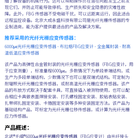
细了解设备的机械行为。这可以帮助操作员在潜在问题发生之前发
现它们，并防止可能导致停机、生产损失和安全隐患的灾难性故
障。此外，FBG 传感器不受电磁干扰，可以远距离运行，因此适合
远程监控设备。北京大成永盛科技有限公司是光纤光栅传感器的专
业制造商，能为客户提供最适合的产品及解决方案。
推荐采用的光纤光栅应变传感器：
6000με光纤光栅应变传感器 - 布拉格FBG应变计 - 全金属封装 - 耐高
温低温应变传感器
该产品为高弹性合金管封装的光纤光栅应变传感器（FBG应变计，用
于应变测量），标准量程6000με。多数情况下为单段单端结构，或
生产为多段单端结构，少数情况下也可以是双端式结构。可定制为
耐辐照光纤光栅应变传感器，或耐高温光纤光栅应变传感器。该产
品的布放方式取决于配套卡具，可直接插入被测物使用，也可以配
合相应卡具做表面焊接安装、打孔螺栓固定安装、胶粘表贴安装、
扎带绑扎固定安装、卡箍固定安装等多种安装固定方法。该产品为
基础结构产品，可标定为光纤光栅位移传感器，或计算为光纤光栅
应力传感器。
产品概述：
北诺®毛细®6000με
光纤光栅应变传感器
（FBG应变计）由光纤接头