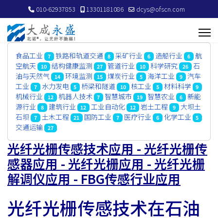
010-62937853
13301181086
dcys@ofscn.com
食品工业
铁路和轨道交通
采矿行业
造船行业
航
7
8
6
6
空航天
结构健康监测
管道行业
科学研究
石
10
27
10
26
油与天然气
环境监测
煤炭行业
海洋工业
汽车
14
15
5
9
工业
水力发电
桥梁和隧道
核工业
材料科学
7
5
10
5
9
机械行业
机器人技术
智慧城市
智慧农业
新能
12
7
19
6
源行业
建筑行业
工业自动化
岩土工程
大坝土
8
12
12
9
石坝
土木工程
国防工业
医疗行业
化学工业
7
21
7
6
5
交通运输
27
光纤光栅传感技术应用 - 光纤光栅传
感器应用 - 光纤光栅应用 - 光纤光栅
解调仪应用 - FBG传感行业应用
光纤光栅传感技术在石油