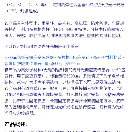
（FC、SC、LC、ST等）、定制高弹性合金管和单点/多点光纤光栅
（FBG）封装组成。
该产品具有体积小、重量轻、高抗拉、高抗压、防水防潮、全密封
等特点。利用布拉格光栅（FBG）的应变特性，可将本传感器探入、
卡入、表贴、胶粘或埋入到被测结构体内进行应变的检测和监测。
还可以定制为耐高温光纤光栅应变传感器。
6000με光纤光栅应变传感器 - 布拉格FBG应变计 - 高分子材料封装 -
金属保护应变传感器 - 量程6000με/8000με
该产品为高分子材料+无缝钢管封装的光纤光栅应变传感器（FBG应
变计，用于应变测量），标准量程6000με。多数情况下为单点单端
结构，或生产为多点单端结构，少数情况下也可以是双端式结构。
该产品的布放方式取决于配套卡具，可直接插入被测物使用，也可
以配合相应卡具做表面焊接安装、打孔螺栓固定安装、胶粘表贴安
装、扎带绑扎固定安装、卡箍固定安装等多种安装固定方法。该产
品为基础结构产品，可标定为光纤光栅位移传感器，或计算为光纤
光栅应力传感器。
产品概述：