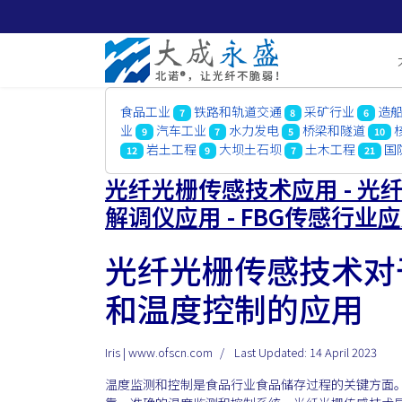
食品工业
铁路和轨道交通
采矿行业
造
7
8
6
业
汽车工业
水力发电
桥梁和隧道
9
7
5
10
岩土工程
大坝土石坝
土木工程
国
12
9
7
21
光纤光栅传感技术应用 - 光纤
解调仪应用 - FBG传感行业
光纤光栅传感技术对
和温度控制的应用
Iris | www.ofscn.com
Last Updated: 14 April 2023
温度监测和控制是食品行业食品储存过程的关键方面