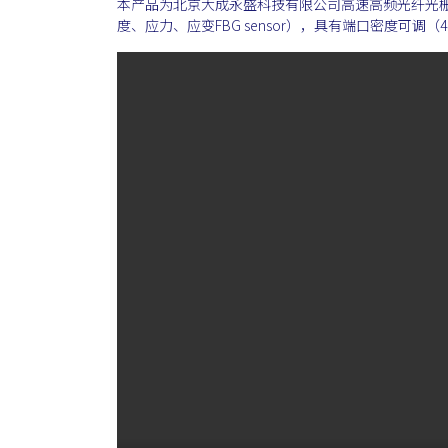
本产品为北京大成永盛科技有限公司高速高频光纤光
度、应力、应变FBG sensor），具有端口密度可调（4