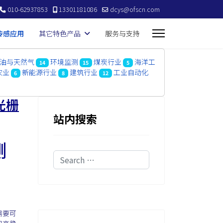
010-62937853
13301181086
dcys@ofscn.com
传感应用
其它特色产品
服务与支持
油与天然气
环境监测
煤炭行业
海洋工
14
15
5
农业
新能源行业
建筑行业
工业自动化
6
8
12
光栅
站内搜索
测
Search
需要可