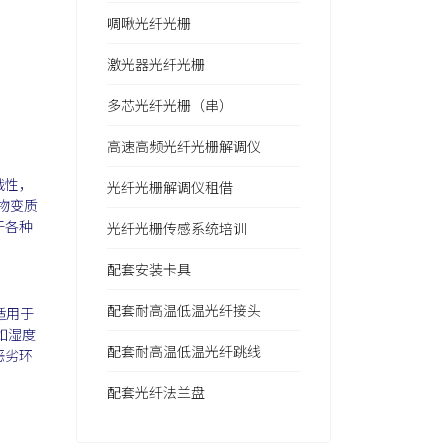
啁啾光纤光栅
激光器光纤光栅
多芯光纤光栅（串）
高速高频光纤光栅解调仪
战性，
光纤光栅解调仪租借
物变质
于各种
光纤光栅传感系统培训
配套安装卡具
配套耐高温低温光纤接头
适用于
如湿度
配套耐高温低温光纤跳线
恶劣环
配套光纤法兰盘