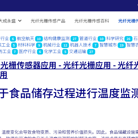
大成永盛
光纤光栅传感产品
光纤光栅传感百科
光纤光栅
船行业
航空航天
结构健康监测
管道行业
科学研究
石
6
10
27
10
26
核工业
材料科学
机械行业
机器人技术
智慧城市
智慧
5
9
12
7
19
防工业
医疗行业
化学工业
交通运输
7
6
5
27
光栅传感器应用 - 光纤光栅应用 - 光纤
应用
于食品储存过程进行温度监
。温度变化会导致食物变质、污染和营养价值损失。因此，食品储藏设施