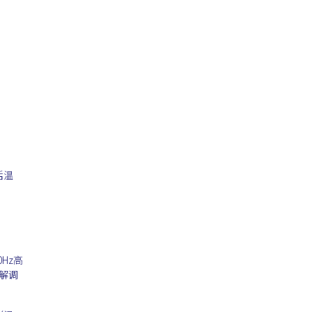
括温
Hz高
解调