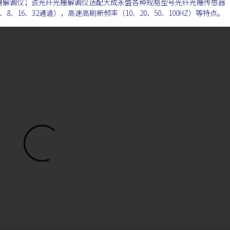
栅解调仪；该光纤光栅解调仪适配大成永盛各种规格型号光纤光栅传感器
、8、16、32通道），高速高刷新频率（10、20、50、100HZ）等特点。