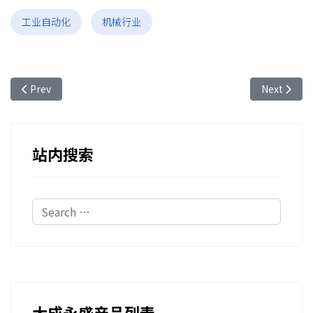
工业自动化
机械行业
Previous article: 光纤光栅传感技术对于机器人、机械臂和其
Next a
Prev
Next
站内搜索
Search
大成永盛产品列表