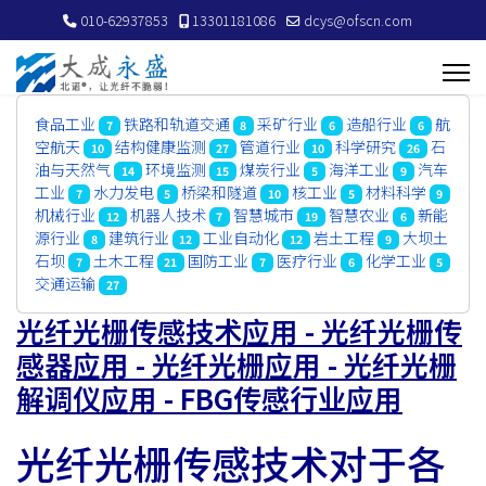
010-62937853
13301181086
dcys@ofscn.com
食品工业
铁路和轨道交通
采矿行业
造船行业
航
7
8
6
6
空航天
结构健康监测
管道行业
科学研究
石
10
27
10
26
油与天然气
环境监测
煤炭行业
海洋工业
汽车
14
15
5
9
工业
水力发电
桥梁和隧道
核工业
材料科学
7
5
10
5
9
机械行业
机器人技术
智慧城市
智慧农业
新能
12
7
19
6
源行业
建筑行业
工业自动化
岩土工程
大坝土
8
12
12
9
石坝
土木工程
国防工业
医疗行业
化学工业
7
21
7
6
5
交通运输
27
光纤光栅传感技术应用 - 光纤光栅传
感器应用 - 光纤光栅应用 - 光纤光栅
解调仪应用 - FBG传感行业应用
光纤光栅传感技术对于各