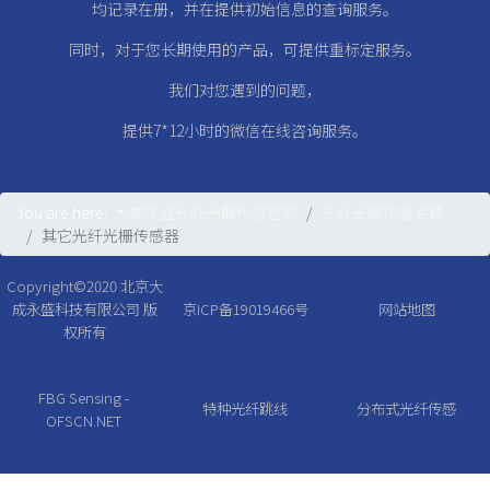
均记录在册，
并在提供初始信息的查询服务。
同时，对于您长期使用的产品，可提供重标定服务。
我们对您遇到的问题，
提供7*12小时的微信在线咨询服务。
You are here:
大成永盛光纤光栅传感官网
光纤光栅传感专题
其它光纤光栅传感器
Copyright©2020
北京大
成永盛科技有限公司
版
京ICP备19019466号
网站地图
权所有
FBG Sensing -
特种光纤跳线
分布式光纤传感
OFSCN.NET