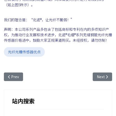
（如上图5所示）。
我们的理念是：“北诺®，让光纤不脆弱！”
声明：本公司系列产品多包含了包括商标和专利在内的多项知识产
权，为推动行业发展和技术进步，北诺®毛细®系列无缝钢管光纤光栅
传感器价格适中，鼓励大家正规渠道购买。未经授权，请勿仿制！
光纤光栅传感器优点
Previous article: 飞秒光纤光栅温度传感器温度范围-测量值耐高
Next ar
Prev
Next
站内搜索