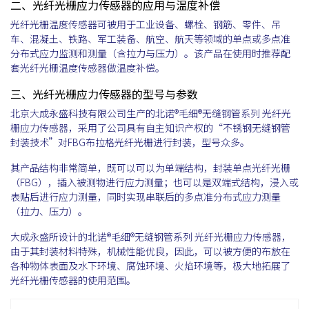
二、光纤光栅应力传感器的应用与温度补偿
光纤光栅温度传感器可被用于工业设备、螺栓、钢筋、零件、吊
车、混凝土、铁路、军工装备、航空、航天等领域的单点或多点准
分布式应力监测和测量（含拉力与压力）。该产品在使用时推荐配
套光纤光栅温度传感器做温度补偿。
三、光纤光栅应力传感器的型号与参数
北京大成永盛科技有限公司生产的北诺®毛细®无缝钢管系列 光纤光
栅应力传感器，采用了公司具有自主知识产权的“不锈钢无缝钢管
封装技术”对FBG布拉格光纤光栅进行封装，型号众多。
其产品结构非常简单，既可以可以为单端结构，封装单点光纤光栅
（FBG），插入被测物进行应力测量；也可以是双端式结构，浸入或
表贴后进行应力测量，同时实现串联后的多点准分布式应力测量
（拉力、压力）。
大成永盛所设计的北诺®毛细®无缝钢管系列 光纤光栅应力传感器，
由于其封装材料特殊，机械性能优良，因此，可以被方便的布放在
各种物体表面及水下环境、腐蚀环境、火焰环境等，极大地拓展了
光纤光栅传感器的使用范围。