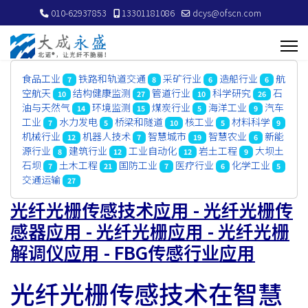
010-62937853
13301181086
dcys@ofscn.com
食品工业
铁路和轨道交通
采矿行业
造船行业
航
7
8
6
6
空航天
结构健康监测
管道行业
科学研究
石
10
27
10
26
油与天然气
环境监测
煤炭行业
海洋工业
汽车
14
15
5
9
工业
水力发电
桥梁和隧道
核工业
材料科学
7
5
10
5
9
机械行业
机器人技术
智慧城市
智慧农业
新能
12
7
19
6
源行业
建筑行业
工业自动化
岩土工程
大坝土
8
12
12
9
石坝
土木工程
国防工业
医疗行业
化学工业
7
21
7
6
5
交通运输
27
光纤光栅传感技术应用 - 光纤光栅传
感器应用 - 光纤光栅应用 - 光纤光栅
解调仪应用 - FBG传感行业应用
光纤光栅传感技术在智慧