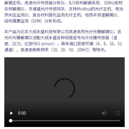
解调主机、高速光纤传感器分析仪、B/S架构解调系统、100Hz高频
采样解调仪、多通道光纤传感网关、支持Modbus的光纤主机、电池
热失控监测仪、复合材料固化监测光纤主机、地热井测温解调仪、
结构健康监测（SHM）分析系统。
本产品为北京大成永盛科技有限公司高速高频光纤光栅解调仪；该
光纤光栅解调仪适配大成永盛各种规格型号光纤光栅传感器（温
度、应力、应变FBG sensor），具有端口密度可调（4、8、16、32
通道），高速高刷新频率（10、20、50、100HZ）等特点。