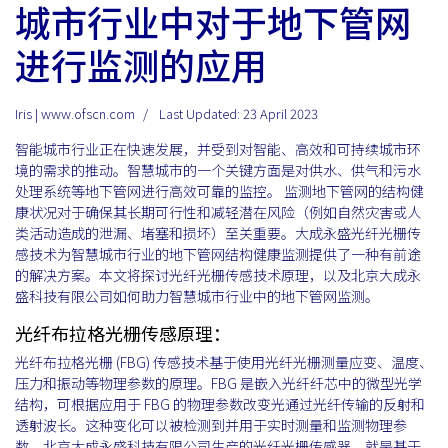
城市行业中对于地下管网
进行监测的应用
Iris | www.ofscn.com
Last Updated: 23 April 2023
智能城市行业正在快速发展，并受到对智能、高效和可持续城市环
境的需求的推动。智慧城市的一个关键方面是对供水、供气和污水
处理系统等地下管网进行高效可靠的监控。 监测地下管网的结构健
康状况对于确保其长期可行性和减轻潜在风险（例如自然灾害或人
类活动造成的泄漏、堵塞和损坏）至关重要。大成永盛光纤光栅传
感技术为智慧城市行业的地下管网结构健康监测提供了一种有前途
的解决方案。本文将探讨光纤光栅传感技术原理，以及北京大成永
盛科技有限公司如何助力智慧城市行业中的地下管网监测。
光纤布拉格光栅传感原理：
光纤布拉格光栅 (FBG) 传感技术基于使用光纤光栅测量应变、温度、
压力和振动等物理参数的原理。FBG 是嵌入光纤纤芯中的微型光学
结构，可根据应用于 FBG 的物理参数改变光通过光纤传输的反射和
透射波长。这种变化可以被检测到并用于实时测量和监测物理参
数。北京大成永盛科技有限公司生产的光纤光栅传感器，就是基于