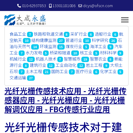
010-62937853
13301181086
dcys@ofscn.com
食品工业
铁路和轨道交通
采矿行业
造船行业
航
7
8
6
6
空航天
结构健康监测
管道行业
科学研究
石
10
27
10
26
油与天然气
环境监测
煤炭行业
海洋工业
汽车
14
15
5
9
工业
水力发电
桥梁和隧道
核工业
材料科学
7
5
10
5
9
机械行业
机器人技术
智慧城市
智慧农业
新能
12
7
19
6
源行业
建筑行业
工业自动化
岩土工程
大坝土
8
12
12
9
石坝
土木工程
国防工业
医疗行业
化学工业
7
21
7
6
5
交通运输
27
光纤光栅传感技术应用 - 光纤光栅传
感器应用 - 光纤光栅应用 - 光纤光栅
解调仪应用 - FBG传感行业应用
光纤光栅传感技术对于建