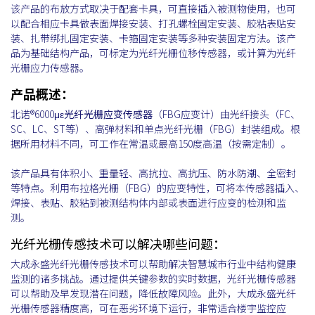
该产品的布放方式取决于配套卡具，可直接插入被测物使用，也可
以配合相应卡具做表面焊接安装、打孔螺栓固定安装、胶粘表贴安
装、扎带绑扎固定安装、卡箍固定安装等多种安装固定方法。该产
品为基础结构产品，可标定为光纤光栅位移传感器，或计算为光纤
光栅应力传感器。
产品概述：
北诺®6000με
光纤光栅应变传感器
（FBG应变计）由光纤接头（FC、
SC、LC、ST等）、高弹材料和单点光纤光栅（FBG）封装组成。根
据所用材料不同，可工作在常温或最高150度高温（按需定制）。
该产品具有体积小、重量轻、高抗拉、高抗压、防水防潮、全密封
等特点。利用布拉格光栅（FBG）的应变特性，可将本传感器插入、
焊接、表贴、胶粘到被测结构体内部或表面进行应变的检测和监
测。
光纤光栅传感技术可以解决哪些问题：
大成永盛光纤光栅传感技术可以帮助解决智慧城市行业中结构健康
监测的诸多挑战。通过提供关键参数的实时数据，光纤光栅传感器
可以帮助及早发现潜在问题，降低故障风险。此外，大成永盛光纤
光栅传感器精度高，可在恶劣环境下运行，非常适合楼宇监控应