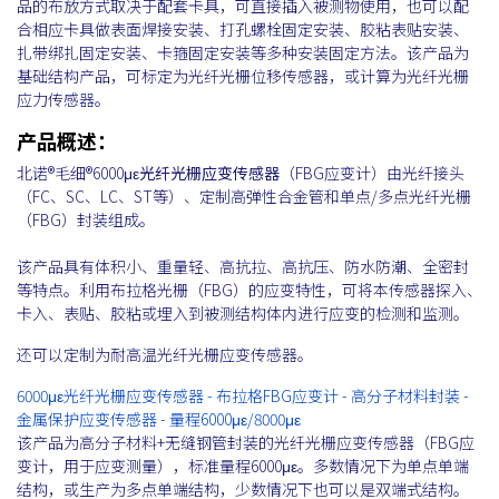
品的布放方式取决于配套卡具，可直接插入被测物使用，也可以配
合相应卡具做表面焊接安装、打孔螺栓固定安装、胶粘表贴安装、
扎带绑扎固定安装、卡箍固定安装等多种安装固定方法。该产品为
基础结构产品，可标定为光纤光栅位移传感器，或计算为光纤光栅
应力传感器。
产品概述：
北诺®毛细®6000με
光纤光栅应变传感器
（FBG应变计）由光纤接头
（FC、SC、LC、ST等）、定制高弹性合金管和单点/多点光纤光栅
（FBG）封装组成。
该产品具有体积小、重量轻、高抗拉、高抗压、防水防潮、全密封
等特点。利用布拉格光栅（FBG）的应变特性，可将本传感器探入、
卡入、表贴、胶粘或埋入到被测结构体内进行应变的检测和监测。
还可以定制为耐高温光纤光栅应变传感器。
6000με光纤光栅应变传感器 - 布拉格FBG应变计 - 高分子材料封装 -
金属保护应变传感器 - 量程6000με/8000με
该产品为高分子材料+无缝钢管封装的光纤光栅应变传感器（FBG应
变计，用于应变测量），标准量程6000με。多数情况下为单点单端
结构，或生产为多点单端结构，少数情况下也可以是双端式结构。