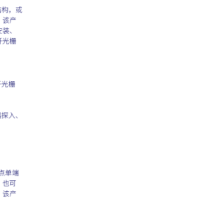
结构，或
。该产
安装、
纤光栅
纤光栅
器探入、
点单端
，也可
。该产