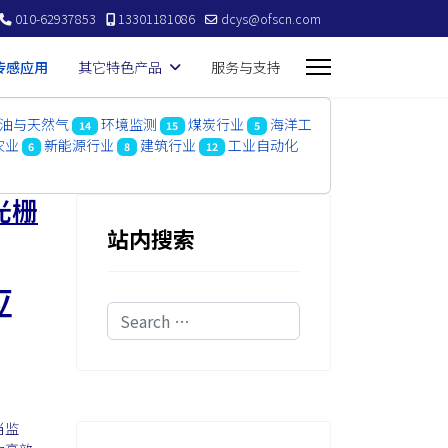
010-62937853
13301181086
dcys@ofscn.com
传感应用
其它特色产品
服务与支持
油与天然气
环境监测
煤炭行业
海洋工
14
15
5
农业
新能源行业
建筑行业
工业自动化
6
8
12
光栅
站内搜索
应
Search
当监