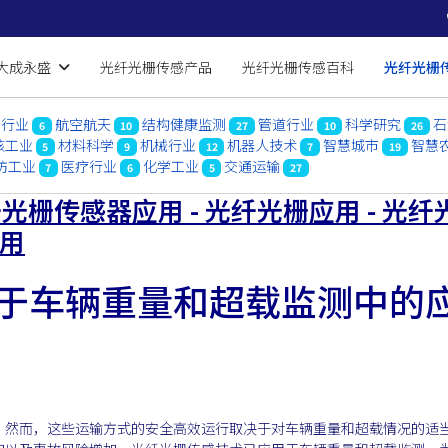
大成永盛
光纤光栅传感产品
光纤光栅传感百科
光纤光栅
船行业
航空航天
结构健康监测
管道行业
科学研究
石
6
10
27
10
26
核工业
材料科学
机械行业
机器人技术
智慧城市
智慧
5
9
12
7
19
防工业
医疗行业
化学工业
交通运输
7
6
5
27
光栅传感器应用 - 光纤光栅应用 - 光纤
应用
于车辆重量和超载监测中的
，然而，这些运输方式的安全高效运行取决于对车辆重量和超载情况的适