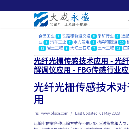
食品工业
铁路和轨道交通
采矿行业
造
7
8
6
业
汽车工业
水力发电
桥梁和隧道
9
7
5
10
岩土工程
大坝土石坝
土木工程
国
12
9
7
21
光纤光栅传感技术应用 - 光纤
解调仪应用 - FBG传感行业
光纤光栅传感技术对
用
Iris | www.ofscn.com
Last Updated: 01 May 2023
运输业依靠各种运输方式在不同地区运送货物和人员