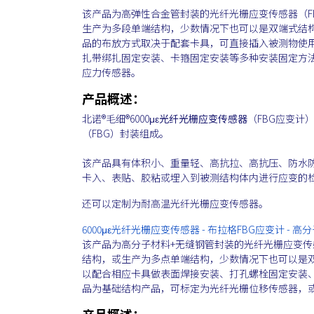
该产品为高弹性合金管封装的光纤光栅应变传感器（FB
生产为多段单端结构，少数情况下也可以是双端式结
品的布放方式取决于配套卡具，可直接插入被测物使
扎带绑扎固定安装、卡箍固定安装等多种安装固定方
应力传感器。
产品概述：
北诺®毛细®6000με
光纤光栅应变传感器
（FBG应变计
（FBG）封装组成。
该产品具有体积小、重量轻、高抗拉、高抗压、防水防
卡入、表贴、胶粘或埋入到被测结构体内进行应变的
还可以定制为耐高温光纤光栅应变传感器。
6000με光纤光栅应变传感器 - 布拉格FBG应变计 - 高分子
该产品为高分子材料+无缝钢管封装的光纤光栅应变传感
结构，或生产为多点单端结构，少数情况下也可以是
以配合相应卡具做表面焊接安装、打孔螺栓固定安装
品为基础结构产品，可标定为光纤光栅位移传感器，
产品概述：