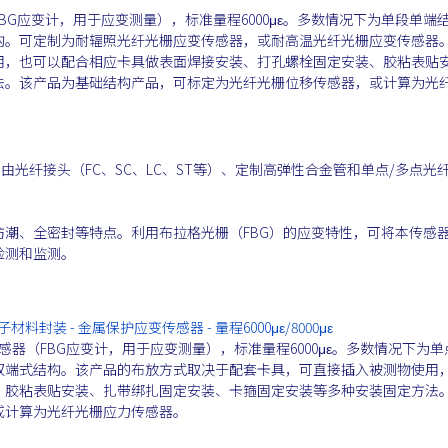
G应变计，用于应变测量），标准量程6000με。多数情况下为单段单端
构。可定制为耐辐照光纤光栅应变传感器，或耐高温光纤光栅应变传感器
用，也可以配合相应卡具做表面焊接安装、打孔螺栓固定安装、胶粘表贴
法。该产品为基础结构产品，可标定为光纤光栅位移传感器，或计算为光
）由光纤接头（FC、SC、LC、ST等）、定制高弹性合金管和单点/多点光
潮、全密封等特点。利用布拉格光栅（FBG）的应变特性，可将本传感
检测和监测。
材料封装 - 金属保护应变传感器 - 量程6000με/8000με
器（FBG应变计，用于应变测量），标准量程6000με。多数情况下为单
双端式结构。该产品的布放方式取决于配套卡具，可直接插入被测物使用
、胶粘表贴安装、扎带绑扎固定安装、卡箍固定安装等多种安装固定方法
或计算为光纤光栅应力传感器。