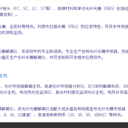
纤接头（FC、SC、LC、ST等）、高弹材料和单点光纤光栅（FBG）封装
按需定制）。
潮、全密封等特点。利用布拉格光栅（FBG）的应变特性，可将本传感
的检测和监测。
光栅解调仪、系统软件的专业制造商。专业生产各种光纤光栅传感器，包
永盛还生产光纤光栅解调仪，并可定制和开发相关应用软件。
感主机
、光纤传感器解调主机、高速光纤传感器分析仪、B/S架构解调系统、100
s的光纤主机、电池热失控监测仪、复合材料固化监测光纤主机、地热井测温
栅解调仪；该光纤光栅解调仪适配大成永盛各种规格型号光纤光栅传感器
、8、16、32通道），高速高刷新频率（10、20、50、100HZ）等特点。