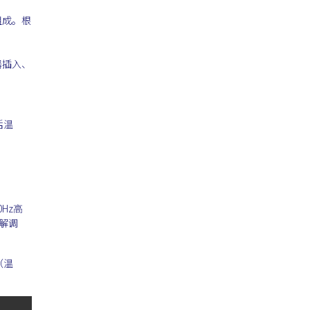
组成。根
器插入、
括温
Hz高
解调
（温