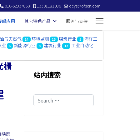
010-62937853
13301181086
dcys@ofscn.com
传感应用
其它特色产品
服务与支持
油与天然气
环境监测
煤炭行业
海洋工
14
15
5
农业
新能源行业
建筑行业
工业自动化
6
8
12
光栅
站内搜索
建
Search
持续磨