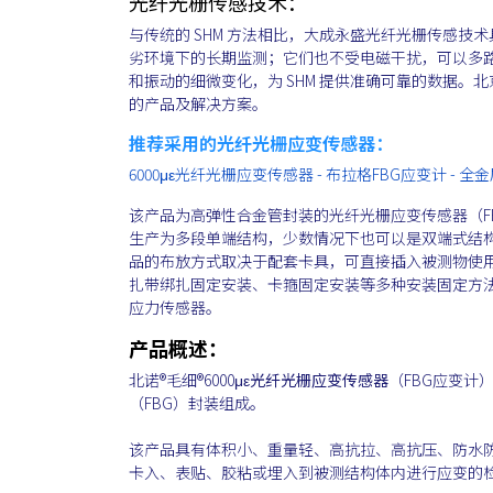
光纤光栅传感技术：
与传统的 SHM 方法相比，大成永盛光纤光栅传感
劣环境下的长期监测；它们也不受电磁干扰，可以多
和振动的细微变化，为 SHM 提供准确可靠的数据
的产品及解决方案。
推荐采用的光纤光栅应变传感器：
6000με光纤光栅应变传感器 - 布拉格FBG应变计 - 
该产品为高弹性合金管封装的光纤光栅应变传感器（FB
生产为多段单端结构，少数情况下也可以是双端式结
品的布放方式取决于配套卡具，可直接插入被测物使
扎带绑扎固定安装、卡箍固定安装等多种安装固定方
应力传感器。
产品概述：
北诺®毛细®6000με
光纤光栅应变传感器
（FBG应变计
（FBG）封装组成。
该产品具有体积小、重量轻、高抗拉、高抗压、防水防
卡入、表贴、胶粘或埋入到被测结构体内进行应变的