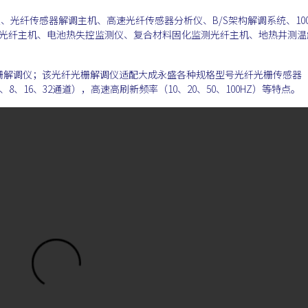
、光纤传感器解调主机、高速光纤传感器分析仪、B/S架构解调系统、100
s的光纤主机、电池热失控监测仪、复合材料固化监测光纤主机、地热井测温
栅解调仪；该光纤光栅解调仪适配大成永盛各种规格型号光纤光栅传感器
、8、16、32通道），高速高刷新频率（10、20、50、100HZ）等特点。