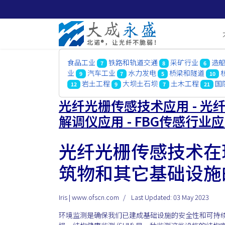
食品工业
铁路和轨道交通
采矿行业
造
7
8
6
业
汽车工业
水力发电
桥梁和隧道
9
7
5
10
岩土工程
大坝土石坝
土木工程
国
12
9
7
21
光纤光栅传感技术应用 - 光纤
解调仪应用 - FBG传感行业
光纤光栅传感技术在
筑物和其它基础设施
Iris | www.ofscn.com
Last Updated: 03 May 2023
环境监测是确保我们已建成基础设施的安全性和可持