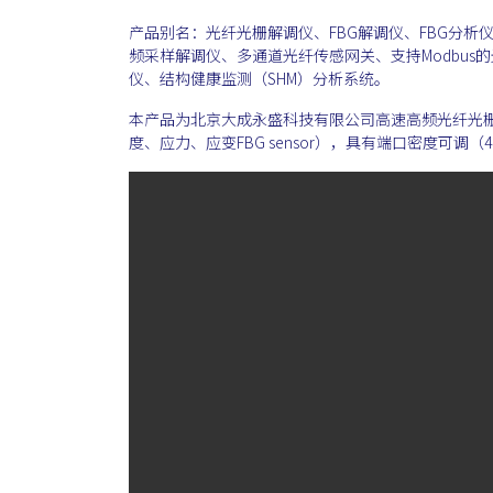
产品别名：光纤光栅解调仪、FBG解调仪、FBG分析仪
频采样解调仪、多通道光纤传感网关、支持Modbu
仪、结构健康监测（SHM）分析系统。
本产品为北京大成永盛科技有限公司高速高频光纤光
度、应力、应变FBG sensor），具有端口密度可调（4