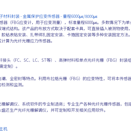
材料封装 - 金属保护应变传感器 - 量程6000με/8000με
器（FBG应变计，用于应变测量），标准量程6000με。多数情况下为单
双端式结构。该产品的布放方式取决于配套卡具，可直接插入被测物使用
、胶粘表贴安装、扎带绑扎固定安装、卡箍固定安装等多种安装固定方法
或计算为光纤光栅应力传感器。
纤接头（FC、SC、LC、ST等）、高弹材料和单点光纤光栅（FBG）封装
按需定制）。
潮、全密封等特点。利用布拉格光栅（FBG）的应变特性，可将本传感
的检测和监测。
光栅解调仪、系统软件的专业制造商；专业生产各种光纤光栅传感器，包
永盛还生产光纤光栅解调仪，并可定制和开发相关应用软件。
感主机