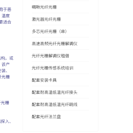
啁啾光纤光栅
用于恶
、温度
激光器光纤光栅
最适合
多芯光纤光栅（串）
高速高频光纤光栅解调仪
光纤光栅解调仪租借
结构，或
。该产
光纤光栅传感系统培训
安装、
纤光栅
配套安装卡具
配套耐高温低温光纤接头
纤光栅
配套耐高温低温光纤跳线
配套光纤法兰盘
器探入、