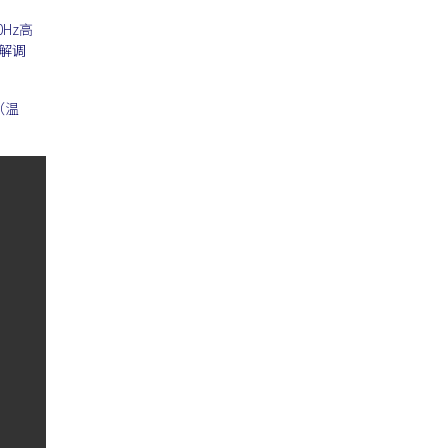
Hz高
解调
（温