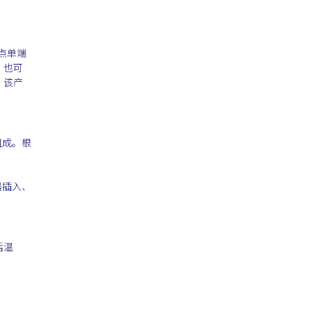
点单端
，也可
。该产
组成。根
器插入、
括温