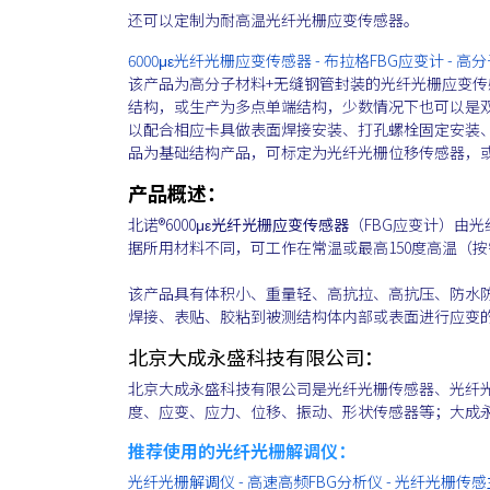
还可以定制为耐高温光纤光栅应变传感器。
6000με光纤光栅应变传感器 - 布拉格FBG应变计 - 高分子
该产品为高分子材料+无缝钢管封装的光纤光栅应变传感
结构，或生产为多点单端结构，少数情况下也可以是
以配合相应卡具做表面焊接安装、打孔螺栓固定安装
品为基础结构产品，可标定为光纤光栅位移传感器，
产品概述：
北诺®6000με
光纤光栅应变传感器
（FBG应变计）由光
据所用材料不同，可工作在常温或最高150度高温（
该产品具有体积小、重量轻、高抗拉、高抗压、防水防
焊接、表贴、胶粘到被测结构体内部或表面进行应变
北京大成永盛科技有限公司：
北京大成永盛科技有限公司是光纤光栅传感器、光纤
度、应变、应力、位移、振动、形状传感器等；大成
推荐使用的光纤光栅解调仪：
光纤光栅解调仪 - 高速高频FBG分析仪 - 光纤光栅传