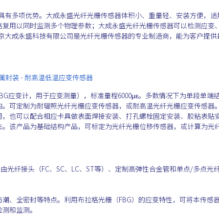
技术具有多项优势。大成永盛光纤光栅传感器体积小、重量轻、安装方便，适
路复用以同时监测多个物理参数；大成永盛光纤光栅传感器可以检测应变
。北京大成永盛科技有限公司是光纤光栅传感器的专业制造商，能为客户提供
全金属封装 - 耐高温低温应变传感器
G应变计，用于应变测量），标准量程6000με。多数情况下为单段单端
构。可定制为耐辐照光纤光栅应变传感器，或耐高温光纤光栅应变传感器
用，也可以配合相应卡具做表面焊接安装、打孔螺栓固定安装、胶粘表贴
法。该产品为基础结构产品，可标定为光纤光栅位移传感器，或计算为光
）由光纤接头（FC、SC、LC、ST等）、定制高弹性合金管和单点/多点光
潮、全密封等特点。利用布拉格光栅（FBG）的应变特性，可将本传感
检测和监测。