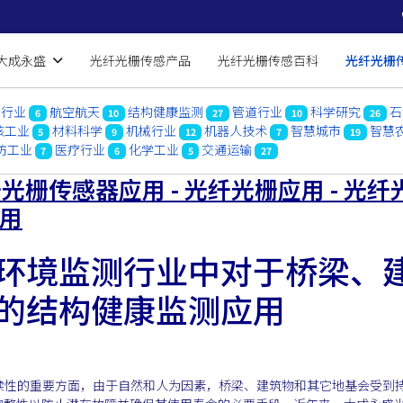
大成永盛
光纤光栅传感产品
光纤光栅传感百科
光纤光栅
船行业
航空航天
结构健康监测
管道行业
科学研究
石
6
10
27
10
26
核工业
材料科学
机械行业
机器人技术
智慧城市
智慧
5
9
12
7
19
防工业
医疗行业
化学工业
交通运输
7
6
5
27
光栅传感器应用 - 光纤光栅应用 - 光纤
应用
环境监测行业中对于桥梁、
的结构健康监测应用
续性的重要方面，由于自然和人为因素，桥梁、建筑物和其它地基会受到