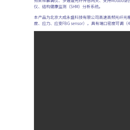
频采样解调仪、多通道光纤传感网关、支持Modbu
仪、结构健康监测（SHM）分析系统。
本产品为北京大成永盛科技有限公司高速高频光纤光
度、应力、应变FBG sensor），具有端口密度可调（4