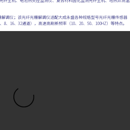
s的光纤主机、电池热失控监测仪、复合材料固化监测光纤主机、地热井测温
栅解调仪；该光纤光栅解调仪适配大成永盛各种规格型号光纤光栅传感器
、8、16、32通道），高速高刷新频率（10、20、50、100HZ）等特点。