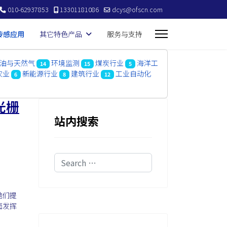
010-62937853
13301181086
dcys@ofscn.com
传感应用
其它特色产品
服务与支持
油与天然气
环境监测
煤炭行业
海洋工
14
15
5
农业
新能源行业
建筑行业
工业自动化
6
8
12
光栅
站内搜索
Search
他们提
面发挥
。