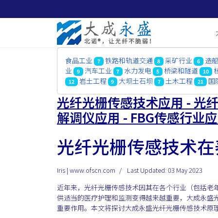
食品工业
铁路和轨道交通
采矿行业
造
7
8
6
业
汽车工业
水力发电
桥梁和隧道
9
7
5
10
岩土工程
大坝土石坝
土木工程
国
12
9
7
21
光纤光栅传感技术应用 - 光纤
解调仪应用 - FBG传感行业
光纤光栅传感技术在
Iris | www.ofscn.com
Last Updated: 03 May 2023
近年来，光纤光栅传感技术因其在各个行业（包括老
供适当的医疗护理和监测变得越来越重要，大成永盛
重要作用。本文将探讨大成永盛光纤光栅传感技术原