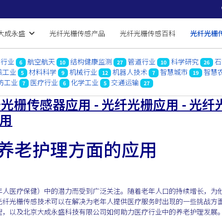
大成永盛
光纤光栅传感产品
光纤光栅传感百科
光纤光栅
船行业
航空航天
结构健康监测
管道行业
科学研究
石
6
10
27
10
26
核工业
材料科学
机械行业
机器人技术
智慧城市
智慧
5
9
12
7
19
防工业
医疗行业
化学工业
交通运输
7
6
5
27
光栅传感器应用 - 光纤光栅应用 - 光纤
应用
养老护理方面的应用
年人医疗保健）中的潜力而受到广泛关注。随着老年人口的持续增长，为
光纤光栅传感技术可以在解决为老年人提供医疗服务时出现的一些挑战方
理，以及北京大成永盛科技有限公司如何助力医疗行业中的养老护理发展