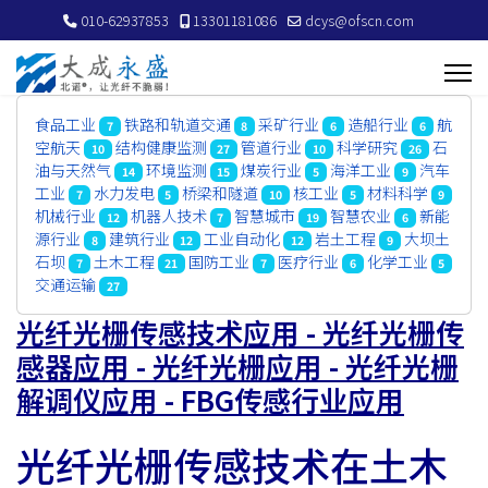
010-62937853
13301181086
dcys@ofscn.com
食品工业
铁路和轨道交通
采矿行业
造船行业
航
7
8
6
6
空航天
结构健康监测
管道行业
科学研究
石
10
27
10
26
油与天然气
环境监测
煤炭行业
海洋工业
汽车
14
15
5
9
工业
水力发电
桥梁和隧道
核工业
材料科学
7
5
10
5
9
机械行业
机器人技术
智慧城市
智慧农业
新能
12
7
19
6
源行业
建筑行业
工业自动化
岩土工程
大坝土
8
12
12
9
石坝
土木工程
国防工业
医疗行业
化学工业
7
21
7
6
5
交通运输
27
光纤光栅传感技术应用 - 光纤光栅传
感器应用 - 光纤光栅应用 - 光纤光栅
解调仪应用 - FBG传感行业应用
光纤光栅传感技术在土木