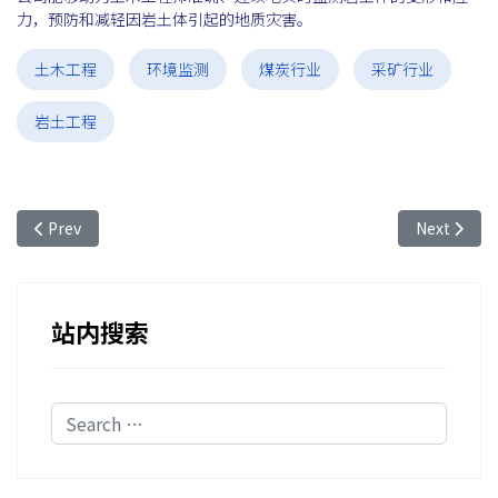
力，预防和减轻因岩土体引起的地质灾害。
土木工程
环境监测
煤炭行业
采矿行业
岩土工程
Previous article: 光纤光栅传感技术在土壤和道路沉降监测方面的
Next a
Prev
Next
站内搜索
Search