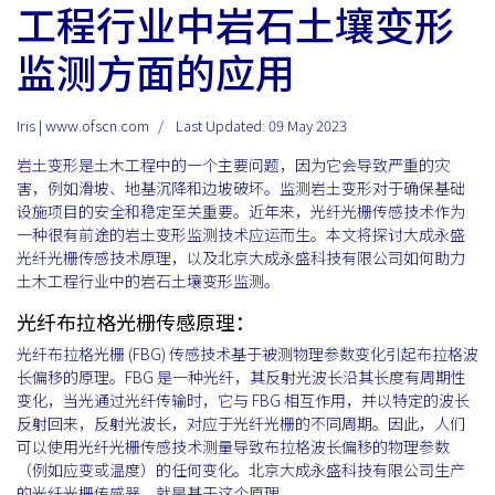
工程行业中岩石土壤变形
监测方面的应用
Iris | www.ofscn.com
Last Updated: 09 May 2023
岩土变形是土木工程中的一个主要问题，因为它会导致严重的灾
害，例如滑坡、地基沉降和边坡破坏。监测岩土变形对于确保基础
设施项目的安全和稳定至关重要。近年来，光纤光栅传感技术作为
一种很有前途的岩土变形监测技术应运而生。本文将探讨大成永盛
光纤光栅传感技术原理，以及北京大成永盛科技有限公司如何助力
土木工程行业中的岩石土壤变形监测。
光纤布拉格光栅传感原理：
光纤布拉格光栅 (FBG) 传感技术基于被测物理参数变化引起布拉格波
长偏移的原理。FBG 是一种光纤，其反射光波长沿其长度有周期性
变化，当光通过光纤传输时，它与 FBG 相互作用，并以特定的波长
反射回来，反射光波长，对应于光纤光栅的不同周期。因此，人们
可以使用光纤光栅传感技术测量导致布拉格波长偏移的物理参数
（例如应变或温度）的任何变化。北京大成永盛科技有限公司生产
的光纤光栅传感器，就是基于这个原理。