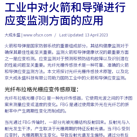
工业中对火箭和导弹进行
应变监测方面的应用
大成永盛 | www.ofscn.com
Last Updated: 13 April 2023
火箭和导弹是国家防御系统的重要组成部分，其结构健康监测对于
确保其最佳性能至关重要。监测火箭和导弹健康状况的最重要方面
之一是应变检测。应变监测对于预测和预防结构故障以及识别潜在
的性能问题至关重要。光纤光栅传感技术是一种可靠、准确的火箭
和导弹应变监测方法。本文将探讨光纤光栅传感技术原理，以及北
京大成永盛科技有限公司助力国防工业中的火箭和导弹应变监测。
光纤布拉格光栅应变传感原理：
光纤布拉格光栅 (FBG) 是一种光纤传感器，它使用光波之间的干涉图
案来测量应变或温度的变化。FBG 是通过使用紫外光在光纤芯的折
射率中产生周期性变化而制成的。
当光通过 FBG 传输时，一部分光被光栅结构反射回来。反射光与入
射光发生干涉，产生取决于光栅周期的特征反射光谱。当 FBG 受到
应变时，光栅周期发生变化，导致反射光谱发生偏移。通过分析反