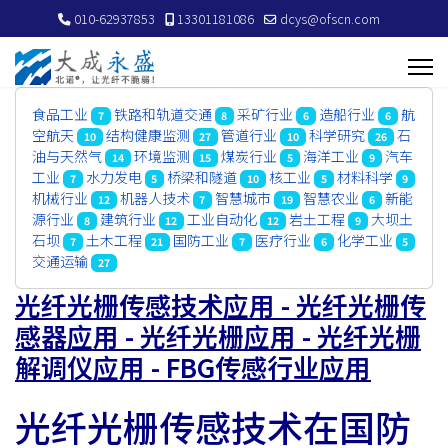
010-62937853
13301181086
dcys@ofscn.com
食品工业
铁路和轨道交通
采矿行业
造船行业
航
7
8
6
6
空航天
结构健康监测
管道行业
科学研究
石
10
27
10
26
油与天然气
环境监测
煤炭行业
海洋工业
汽车
14
15
5
9
工业
水力发电
桥梁和隧道
核工业
材料科学
7
5
10
5
9
机械行业
机器人技术
智慧城市
智慧农业
新能
12
7
19
6
源行业
建筑行业
工业自动化
岩土工程
大坝土
8
12
12
9
石坝
土木工程
国防工业
医疗行业
化学工业
7
21
7
6
5
交通运输
27
光纤光栅传感技术应用 - 光纤光栅传
感器应用 - 光纤光栅应用 - 光纤光栅
解调仪应用 - FBG传感行业应用
光纤光栅传感技术在国防