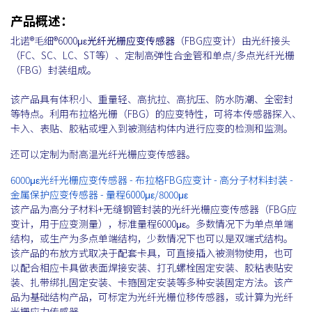
产品概述：
北诺®毛细®6000με
光纤光栅应变传感器
（FBG应变计）由光纤接头
（FC、SC、LC、ST等）、定制高弹性合金管和单点/多点光纤光栅
（FBG）封装组成。
该产品具有体积小、重量轻、高抗拉、高抗压、防水防潮、全密封
等特点。利用布拉格光栅（FBG）的应变特性，可将本传感器探入、
卡入、表贴、胶粘或埋入到被测结构体内进行应变的检测和监测。
还可以定制为耐高温光纤光栅应变传感器。
6000με光纤光栅应变传感器 - 布拉格FBG应变计 - 高分子材料封装 -
金属保护应变传感器 - 量程6000με/8000με
该产品为高分子材料+无缝钢管封装的光纤光栅应变传感器（FBG应
变计，用于应变测量），标准量程6000με。多数情况下为单点单端
结构，或生产为多点单端结构，少数情况下也可以是双端式结构。
该产品的布放方式取决于配套卡具，可直接插入被测物使用，也可
以配合相应卡具做表面焊接安装、打孔螺栓固定安装、胶粘表贴安
装、扎带绑扎固定安装、卡箍固定安装等多种安装固定方法。该产
品为基础结构产品，可标定为光纤光栅位移传感器，或计算为光纤
光栅应力传感器。