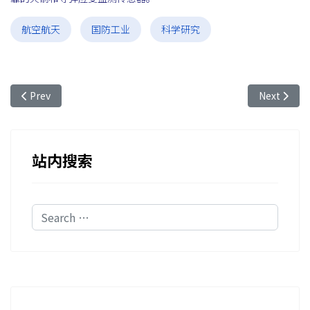
航空航天
国防工业
科学研究
Previous article: 光纤光栅传感技术在石油天然气行业炼化过
Next a
Prev
Next
站内搜索
Search