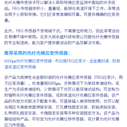
光纤光栅传感技术可以解决火箭和导弹应变监测中面临的许多挑
战。FBG 传感器体积小、重量轻，能够在高温环境下工作，非常适
合用于火箭和导弹。它们还非常准确和可靠，可提供精确的应变测
量。
此外，FBG 传感器不受电磁干扰，不需要任何电力，因此非常适合
在易爆环境中使用。北京大成永盛科技有限公司是光纤光栅传感器
的专业制造商，能为客户提供最适合的产品及解决方案。
推荐采用的光纤光栅应变传感器：
6000με光纤光栅应变传感器 - 布拉格FBG应变计 - 全金属封装 - 耐高
温低温应变传感器
该产品为高弹性合金管封装的光纤光栅应变传感器（FBG应变计，用
于应变测量），标准量程6000με。多数情况下为单段单端结构，或
生产为多段单端结构，少数情况下也可以是双端式结构。可定制为
耐辐照光纤光栅应变传感器，或耐高温光纤光栅应变传感器。该产
品的布放方式取决于配套卡具，可直接插入被测物使用，也可以配
合相应卡具做表面焊接安装、打孔螺栓固定安装、胶粘表贴安装、
扎带绑扎固定安装、卡箍固定安装等多种安装固定方法。该产品为
基础结构产品，可标定为光纤光栅位移传感器，或计算为光纤光栅
应力传感器。