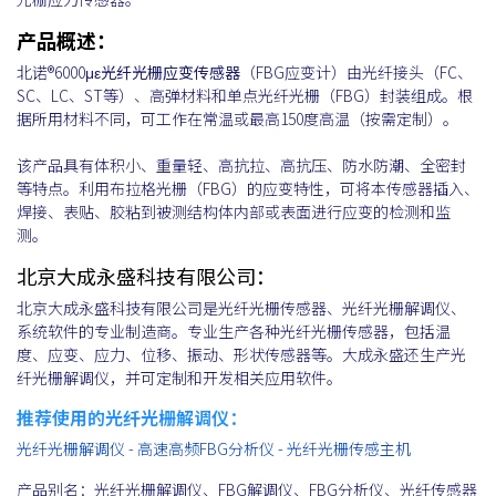
产品概述：
北诺®6000με
光纤光栅应变传感器
（FBG应变计）由光纤接头（FC、
SC、LC、ST等）、高弹材料和单点光纤光栅（FBG）封装组成。根
据所用材料不同，可工作在常温或最高150度高温（按需定制）。
该产品具有体积小、重量轻、高抗拉、高抗压、防水防潮、全密封
等特点。利用布拉格光栅（FBG）的应变特性，可将本传感器插入、
焊接、表贴、胶粘到被测结构体内部或表面进行应变的检测和监
测。
北京大成永盛科技有限公司：
北京大成永盛科技有限公司是光纤光栅传感器、光纤光栅解调仪、
系统软件的专业制造商。专业生产各种光纤光栅传感器，包括温
度、应变、应力、位移、振动、形状传感器等。大成永盛还生产光
纤光栅解调仪，并可定制和开发相关应用软件。
推荐使用的光纤光栅解调仪：
光纤光栅解调仪 - 高速高频FBG分析仪 - 光纤光栅传感主机
产品别名：光纤光栅解调仪、FBG解调仪、FBG分析仪、光纤传感器